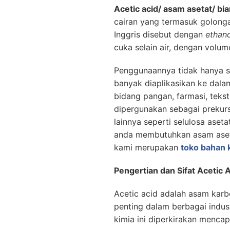
Acetic acid/ asam asetat/ bi
cairan yang termasuk golong
Inggris disebut dengan
ethano
cuka selain air, dengan volum
Penggunaannya tidak hanya s
banyak diaplikasikan ke dala
bidang pangan, farmasi, teks
dipergunakan sebagai prekur
lainnya seperti selulosa aseta
anda membutuhkan asam aset
kami merupakan
toko bahan 
Pengertian dan Sifat Acetic 
Acetic acid adalah asam karb
penting dalam berbagai indus
kimia ini diperkirakan mencapa