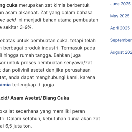
June 2025
ang cuka
merupakan zat kimia berbentuk
an asam alkanoat. Zat yang dalam bahasa
May 2025
ic acid
ini menjadi bahan utama pembuatan
e sekitar 3-9%.
April 2025
ebatas untuk pembuatan cuka, tetapi telah
September
m berbagai produk industri. Termasuk pada
August 20
til hingga rumah tangga. Bahkan juga
sor untuk proses pembuatan senyawa/zat
t dan polivinil asetat dan jika perusahaan
at, anda dapat menghubungi kami, karena
kimia
terlengkap di jogja.
Acid/ Asam Asetat/ Biang Cuka
oksilat sederhana yang memiliki peran
tri. Dalam setahun, kebutuhan dunia akan zat
i 6,5 juta ton.