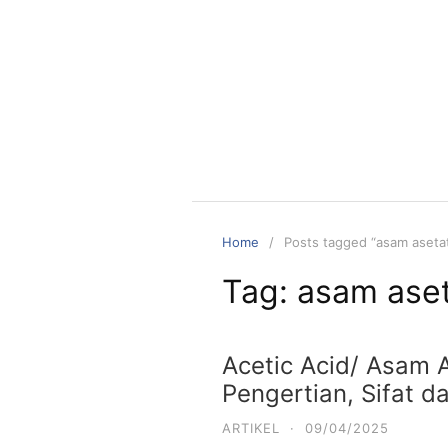
Skip
to
content
Home
Posts tagged “asam aseta
Tag:
asam ase
Acetic Acid/ Asam 
Pengertian, Sifat d
ARTIKEL
·
09/04/2025