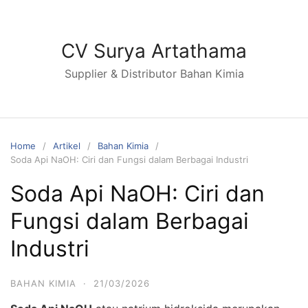
Skip
to
content
CV Surya Artathama
Supplier & Distributor Bahan Kimia
Home
Artikel
Bahan Kimia
Soda Api NaOH: Ciri dan Fungsi dalam Berbagai Industri
Soda Api NaOH: Ciri dan
Fungsi dalam Berbagai
Industri
BAHAN KIMIA
·
21/03/2026