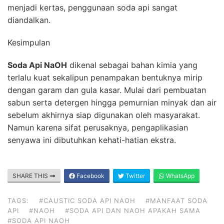
menjadi kertas, penggunaan soda api sangat
diandalkan.
Kesimpulan
Soda Api NaOH
dikenal sebagai bahan kimia yang
terlalu kuat sekalipun penampakan bentuknya mirip
dengan garam dan gula kasar. Mulai dari pembuatan
sabun serta detergen hingga pemurnian minyak dan air
sebelum akhirnya siap digunakan oleh masyarakat.
Namun karena sifat perusaknya, pengaplikasian
senyawa ini dibutuhkan kehati-hatian ekstra.
SHARE THIS
Facebook
Twitter
WhatsApp
TAGS:
#CAUSTIC SODA API NAOH
#MANFAAT SODA
API
#NAOH
#SODA API DAN NAOH APAKAH SAMA
#SODA API NAOH