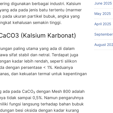
ering digunakan berbagai industri. Kalsium
June 2025
yang ada pada jenis batu tertentu (marmer
May 2025
k pada ukuran partikel bubuk, angka yang
ngkat kehalusan semakin tinggi.
April 2025
aCO3 (Kalsium Karbonat)
September
August 20
dungan paling utama yang ada di dalam
 sifat stabil dan netral. Terdapat juga
gan kadar lebih rendah, seperti silikon
da dengan persentase < 1%. Keduanya
 panas, dan kekuatan termal untuk kepentingan
ng ada pada CaCO₃ dengan Mesh 800 adalah
nya tidak sampai 0,5%. Namun pengaruhnya
miliki fungsi langsung terhadap bahan bubuk
kandungan besi oksida dengan kadar kurang