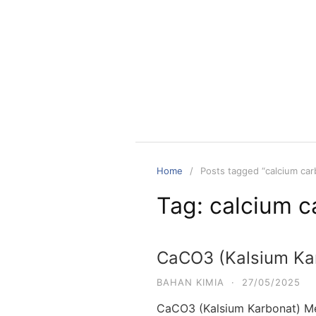
Skip
to
content
Home
Posts tagged “calcium ca
Tag:
calcium c
CaCO3 (Kalsium Ka
BAHAN KIMIA
·
27/05/2025
CaCO3 (Kalsium Karbonat) M