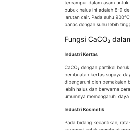
tercampur dalam asam untuk 
bubuk halus ini adalah 8-9 de
larutan cair. Pada suhu 900°C
panas dengan suhu lebih tin
Fungsi CaCO₃ dala
Industri Kertas
CaCO₃ dengan partikel beruk
pembuatan kertas supaya daya
dipengaruhi oleh pemakaian b
lebih halus dan berwarna cer
umumnya memengaruhi daya c
Industri Kosmetik
Pada bidang kecantikan, rata
karbonat untuk membuat produ