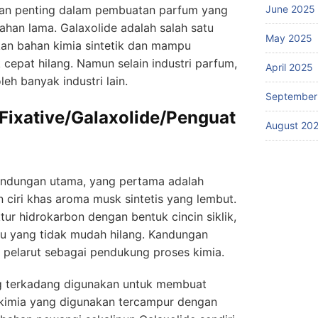
n penting dalam pembuatan parfum yang
June 2025
ahan lama. Galaxolide adalah salah satu
May 2025
kan bahan kimia sintetik dan mampu
epat hilang. Namun selain industri parfum,
April 2025
eh banyak industri lain.
September
ixative/Galaxolide/Penguat
August 20
kandungan utama, yang pertama adalah
ciri khas aroma musk sintetis yang lembut.
ur hidrokarbon dengan bentuk cincin siklik,
au yang tidak mudah hilang. Kandungan
n pelarut sebagai pendukung proses kimia.
g terkadang digunakan untuk membuat
kimia yang digunakan tercampur dengan