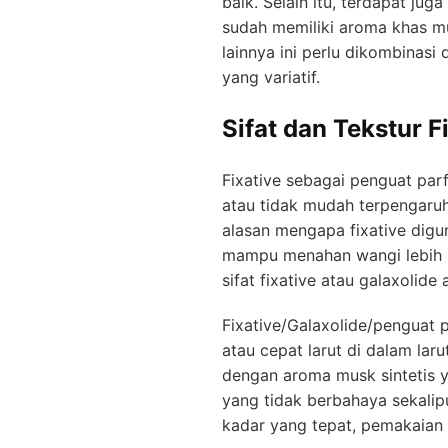
baik. Selain itu, terdapat jug
sudah memiliki aroma khas m
lainnya ini perlu dikombinas
yang variatif.
Sifat dan Tekstur F
Fixative sebagai penguat parf
atau tidak mudah terpengaruh 
alasan mengapa fixative dig
mampu menahan wangi lebih la
sifat fixative atau galaxolid
Fixative/Galaxolide/penguat p
atau cepat larut di dalam lar
dengan aroma musk sintetis y
yang tidak berbahaya sekalip
kadar yang tepat, pemakaian 