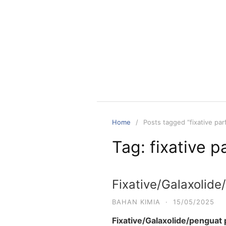
Skip
to
content
Home
Posts tagged “fixative pa
Tag:
fixative 
Fixative/Galaxolid
BAHAN KIMIA
·
15/05/2025
Fixative/Galaxolide/penguat