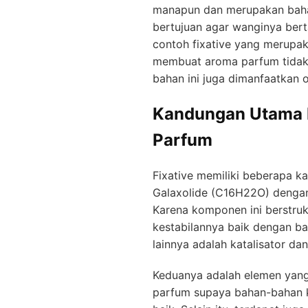
manapun dan merupakan baha
bertujuan agar wanginya bert
contoh fixative yang merupa
membuat aroma parfum tidak c
bahan ini juga dimanfaatkan ol
Kandungan Utama F
Parfum
Fixative memiliki beberapa 
Galaxolide (C16H22O) dengan 
Karena komponen ini berstrukt
kestabilannya baik dengan b
lainnya adalah katalisator da
Keduanya adalah elemen yan
parfum supaya bahan-bahan 