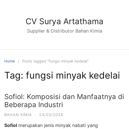
Skip
to
content
CV Surya Artathama
Supplier & Distributor Bahan Kimia
Home
Posts tagged “fungsi minyak kedelai”
Tag:
fungsi minyak kedelai
Sofiol: Komposisi dan Manfaatnya di
Beberapa Industri
BAHAN KIMIA
·
24/03/2026
Sofiol
merupakan jenis minyak nabati yang