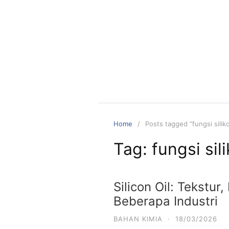
Skip
to
content
Home
Posts tagged “fungsi siliko
Tag:
fungsi sil
Silicon Oil: Tekstur
Beberapa Industri
BAHAN KIMIA
·
18/03/2026