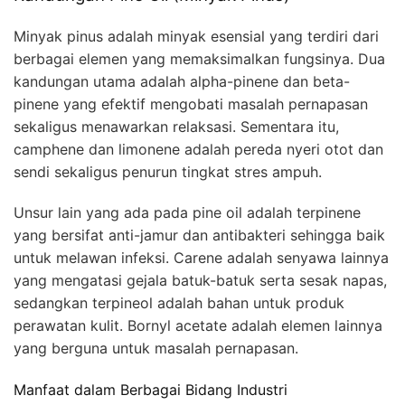
Minyak pinus adalah minyak esensial yang terdiri dari
berbagai elemen yang memaksimalkan fungsinya. Dua
kandungan utama adalah alpha-pinene dan beta-
pinene yang efektif mengobati masalah pernapasan
sekaligus menawarkan relaksasi. Sementara itu,
camphene dan limonene adalah pereda nyeri otot dan
sendi sekaligus penurun tingkat stres ampuh.
Unsur lain yang ada pada pine oil adalah terpinene
yang bersifat anti-jamur dan antibakteri sehingga baik
untuk melawan infeksi. Carene adalah senyawa lainnya
yang mengatasi gejala batuk-batuk serta sesak napas,
sedangkan terpineol adalah bahan untuk produk
perawatan kulit. Bornyl acetate adalah elemen lainnya
yang berguna untuk masalah pernapasan.
Manfaat dalam Berbagai Bidang Industri