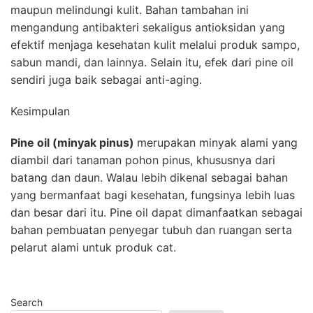
maupun melindungi kulit. Bahan tambahan ini
mengandung antibakteri sekaligus antioksidan yang
efektif menjaga kesehatan kulit melalui produk sampo,
sabun mandi, dan lainnya. Selain itu, efek dari pine oil
sendiri juga baik sebagai anti-aging.
Kesimpulan
Pine oil (minyak pinus)
merupakan minyak alami yang
diambil dari tanaman pohon pinus, khususnya dari
batang dan daun. Walau lebih dikenal sebagai bahan
yang bermanfaat bagi kesehatan, fungsinya lebih luas
dan besar dari itu. Pine oil dapat dimanfaatkan sebagai
bahan pembuatan penyegar tubuh dan ruangan serta
pelarut alami untuk produk cat.
Search