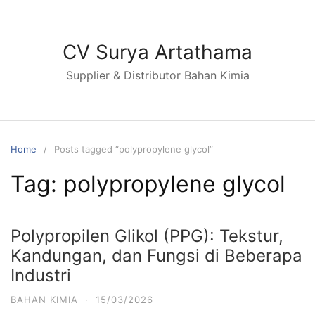
Skip
to
content
CV Surya Artathama
Supplier & Distributor Bahan Kimia
Home
Posts tagged “polypropylene glycol”
Tag:
polypropylene glycol
Polypropilen Glikol (PPG): Tekstur,
Kandungan, dan Fungsi di Beberapa
Industri
BAHAN KIMIA
·
15/03/2026