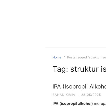
Skip
to
content
Home
Posts tagged “struktur iso
Tag:
struktur i
IPA (Isopropil Alkoho
BAHAN KIMIA
·
28/05/2025
IPA (isopropil alkohol)
merupa