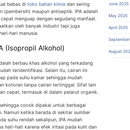
jual bebas di
toko bahan kimia
dan sering
June 2025
n (pembersih) maupun antiseptik. IPA adalah
May 2025
n cepat menguap dengan segudang manfaat.
aatkan oleh banyak industri tapi juga
April 2025
ari-hari manusia.
September
A (Isopropil Alkohol)
August 20
adalah berbau khas alkohol yang terkadang
 teridentifikasi. Selain itu, cairan ini
ap pada suhu kamar sehingga mudah
kotoran tanpa cairan tertinggal. Sifat lain
gan cepat, termasuk di dalam pelarut organik.
 sehingga cocok dipakai untuk berbagai
. Namun ketika berada di sekitar sumber
ada suhu rendah sekalipun, IPA mudah
 hati-hati karena efek iritasi pada kulit dan