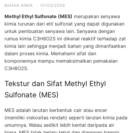
BAHAN KIMIA
·
07/03/2026
Methyl Ethyl Sulfonate (MES)
merupakan senyawa
kimia turunan dari etil sulfonat yang dapat digunakan
untuk pembuatan senyawa lain. Senyawa dengan
rumus kimia C3H8O2S ini dikenal reaktif terhadap zat
kimia lain sehingga menjadi bahan yang dimanfaatkan
dalam proses kimia. Memahami sifat dan
komponennya mampu memaksimalkan pemakaian
C3H8O2S.
Tekstur dan Sifat Methyl Ethyl
Sulfonate (MES)
MES adalah larutan berbentuk cair atau encer
(memiliki viskositas rendah) seperti larutan kimia pada
umumnya. Walau sedikit lebih kental daripada air
biasa, MES tidak terlalu tebal dan dianggap hampir