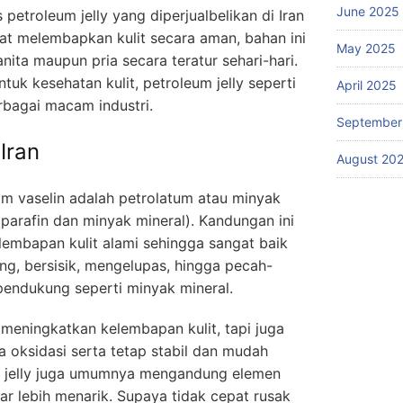
June 2025
petroleum jelly yang diperjualbelikan di Iran
fat melembapkan kulit secara aman, bahan ini
May 2025
nita maupun pria secara teratur sehari-hari.
tuk kesehatan kulit, petroleum jelly seperti
April 2025
rbagai macam industri.
September
Iran
August 20
m vaselin adalah petrolatum atau minyak
parafin dan minyak mineral). Kandungan ini
lembapan kulit alami sehingga sangat baik
ring, bersisik, mengelupas, hingga pecah-
pendukung seperti minyak mineral.
 meningkatkan kelembapan kulit, tapi juga
a oksidasi serta tetap stabil dan mudah
m jelly juga umumnya mengandung elemen
r lebih menarik. Supaya tidak cepat rusak