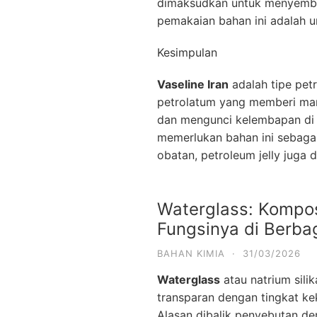
dimaksudkan untuk menyembuh
pemakaian bahan ini adalah 
Kesimpulan
Vaseline Iran
adalah tipe pet
petrolatum yang memberi manf
dan mengunci kelembapan di da
memerlukan bahan ini sebaga
obatan, petroleum jelly juga
Waterglass: Komposi
Fungsinya di Berbag
BAHAN KIMIA
·
31/03/2026
Waterglass
atau natrium sili
transparan dengan tingkat ke
Alasan dibalik penyebutan de