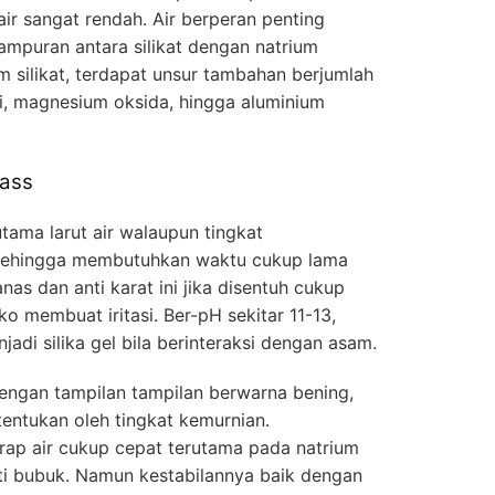
ir sangat rendah. Air berperan penting
mpuran antara silikat dengan natrium
m silikat, terdapat unsur tambahan berjumlah
si, magnesium oksida, hingga aluminium
lass
 utama larut air walaupun tingkat
 sehingga membutuhkan waktu cukup lama
nas dan anti karat ini jika disentuh cukup
iko membuat iritasi. Ber-pH sekitar 11-13,
adi silika gel bila berinteraksi dengan asam.
engan tampilan tampilan berwarna bening,
tentukan oleh tingkat kemurnian.
p air cukup cepat terutama pada natrium
rti bubuk. Namun kestabilannya baik dengan