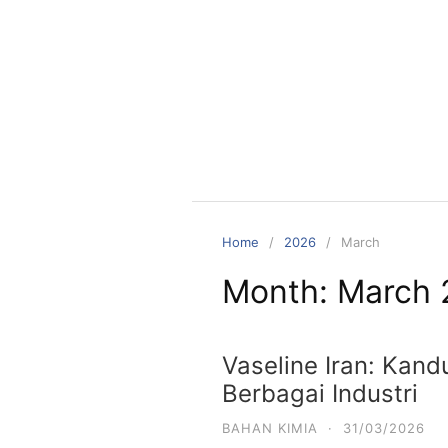
Skip
to
content
Home
2026
March
Month:
March 
Vaseline Iran: Kan
Berbagai Industri
BAHAN KIMIA
·
31/03/2026