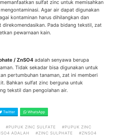
p memanfaatkan sulfat zinc untuk memisahkan
ng mengontaminasi. Agar air dapat digunakan
agai kontaminan harus dihilangkan dan
 direkomendasikan. Pada bidang tekstil, zat
etkan pewarnaan kain.
ulphate / ZnSO4
adalah senyawa berupa
naman. Tidak sekadar bisa digunakan untuk
an pertumbuhan tanaman, zat ini memberi
it. Bahkan sulfat zinc berguna untuk
g tekstil dan pengolahan air.
Twitter
WhatsApp
#PUPUK ZINC SULFATE
#PUPUK ZINC
ZNSO4 ADALAH
#ZINC SULPHATE
#ZNSO4