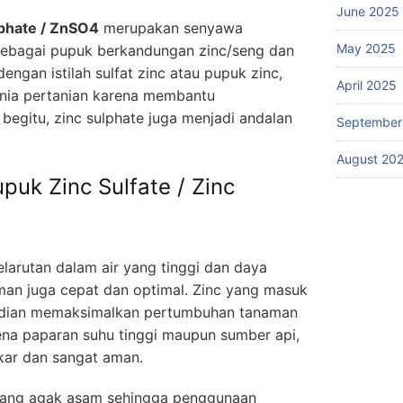
June 2025
lphate / ZnSO4
merupakan senyawa
May 2025
 sebagai pupuk berkandungan zinc/seng dan
dengan istilah sulfat zinc atau pupuk zinc,
April 2025
unia pertanian karena membantu
egitu, zinc sulphate juga menjadi andalan
September
August 20
upuk Zinc Sulfate / Zinc
elarutan dalam air yang tinggi dan daya
man juga cepat dan optimal. Zinc yang masuk
udian memaksimalkan pertumbuhan tanaman
ena paparan suhu tinggi maupun sumber api,
akar dan sangat aman.
ang agak asam sehingga penggunaan