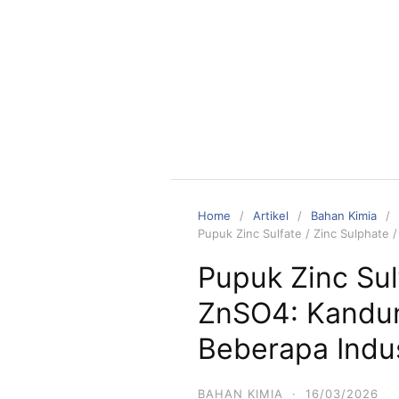
Skip
to
content
Home
Artikel
Bahan Kimia
Pupuk Zinc Sulfate / Zinc Sulphate
Pupuk Zinc Sul
ZnSO4: Kandun
Beberapa Indus
BAHAN KIMIA
·
16/03/2026