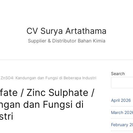
CV Surya Artathama
Supplier & Distributor Bahan Kimia
Search
 / ZnSO4: Kandungan dan Fungsi di Beberapa Industri
fate / Zinc Sulphate /
April 2026
gan dan Fungsi di
March 202
tri
February 2