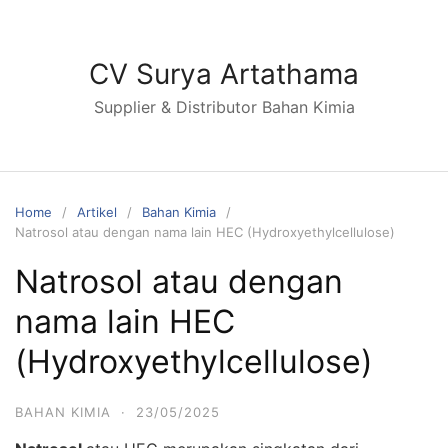
Skip
to
content
CV Surya Artathama
Supplier & Distributor Bahan Kimia
Home
Artikel
Bahan Kimia
Natrosol atau dengan nama lain HEC (Hydroxyethylcellulose)
Natrosol atau dengan
nama lain HEC
(Hydroxyethylcellulose)
BAHAN KIMIA
·
23/05/2025