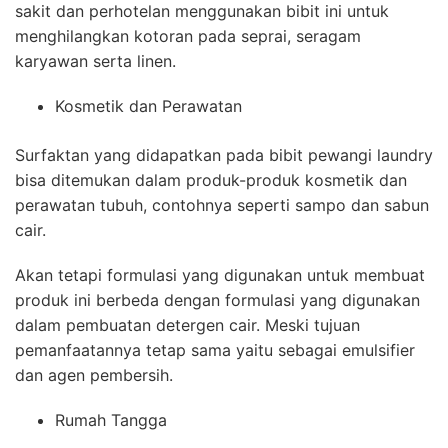
sakit dan perhotelan menggunakan bibit ini untuk
menghilangkan kotoran pada seprai, seragam
karyawan serta linen.
Kosmetik dan Perawatan
Surfaktan yang didapatkan pada bibit pewangi laundry
bisa ditemukan dalam produk-produk kosmetik dan
perawatan tubuh, contohnya seperti sampo dan sabun
cair.
Akan tetapi formulasi yang digunakan untuk membuat
produk ini berbeda dengan formulasi yang digunakan
dalam pembuatan detergen cair. Meski tujuan
pemanfaatannya tetap sama yaitu sebagai emulsifier
dan agen pembersih.
Rumah Tangga