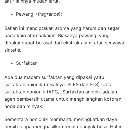
aktif lainnya mudah larut.
Pewangi (
fragrance
):
Bahan ini menciptakan aroma yang harum dan segar
pada kain atau pakaian. Biasanya pewangi yang
dipakai dapat berasal dari ekstrak alami atau senyawa
sintetis.
Surfaktan:
Ada dua macam surfaktan yang dipakai yaitu
surfaktan anionik (misalnya: SLES dan SLS) serta
surfaktan nonionik (APG). Surfaktan anionik adalah
agen pembersih utama untuk menghilangkan kotoran,
noda dan minyak.
Sementara nonionik membantu meningkatkan daya
bersih tanpa menghasilkan terlalu banyak busa. Hal ini