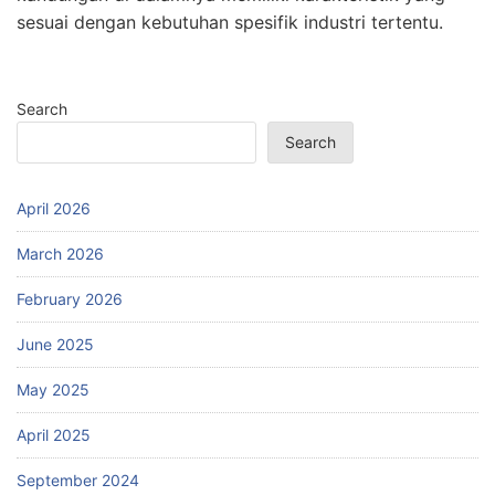
sesuai dengan kebutuhan spesifik industri tertentu.
Search
Search
April 2026
March 2026
February 2026
June 2025
May 2025
April 2025
September 2024