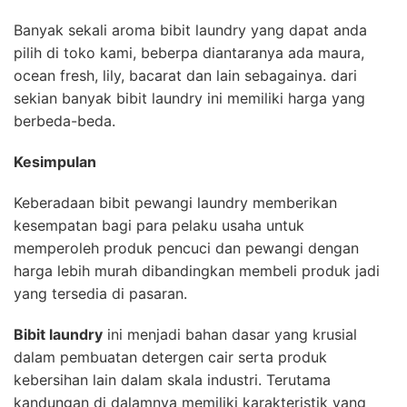
Banyak sekali aroma bibit laundry yang dapat anda
pilih di toko kami, beberpa diantaranya ada maura,
ocean fresh, lily, bacarat dan lain sebagainya. dari
sekian banyak bibit laundry ini memiliki harga yang
berbeda-beda.
Kesimpulan
Keberadaan bibit pewangi laundry memberikan
kesempatan bagi para pelaku usaha untuk
memperoleh produk pencuci dan pewangi dengan
harga lebih murah dibandingkan membeli produk jadi
yang tersedia di pasaran.
Bibit laundry
ini menjadi bahan dasar yang krusial
dalam pembuatan detergen cair serta produk
kebersihan lain dalam skala industri. Terutama
kandungan di dalamnya memiliki karakteristik yang